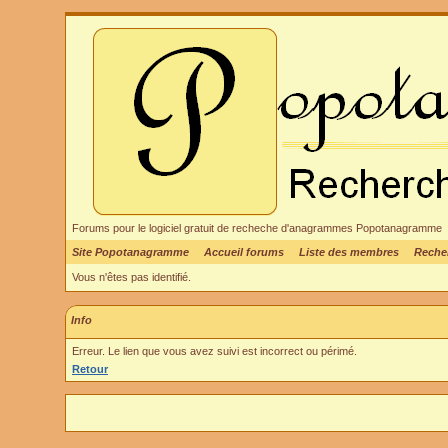
Forums pour le logiciel gratuit de recheche d'anagrammes Popotanagramme
Site Popotanagramme
Accueil forums
Liste des membres
Reche
Vous n'êtes pas identifié.
Info
Erreur. Le lien que vous avez suivi est incorrect ou périmé.
Retour