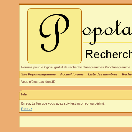
Forums pour le logiciel gratuit de recheche d'anagrammes Popotanagramme
Site Popotanagramme
Accueil forums
Liste des membres
Reche
Vous n'êtes pas identifié.
Info
Erreur. Le lien que vous avez suivi est incorrect ou périmé.
Retour