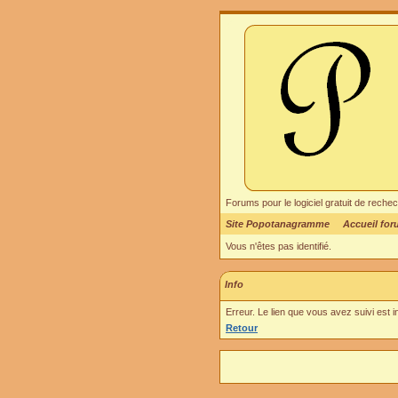
Forums pour le logiciel gratuit de re
Site Popotanagramme
Accueil fo
Vous n'êtes pas identifié.
Info
Erreur. Le lien que vous avez suivi est 
Retour