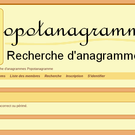
cheche d'anagrammes Popotanagramme
rums
Liste des membres
Recherche
Inscription
S'identifier
incorrect ou périmé.