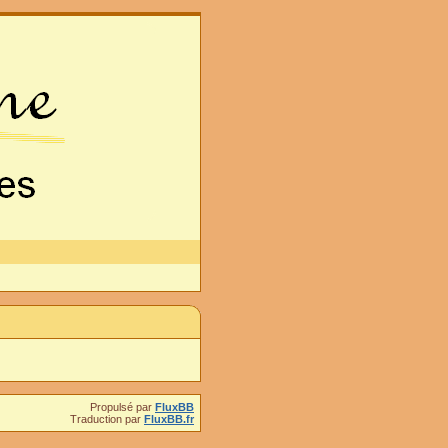
Propulsé par
FluxBB
Traduction par
FluxBB.fr