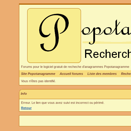
Forums pour le logiciel gratuit de recheche d'anagrammes Popotanagramme
Site Popotanagramme
Accueil forums
Liste des membres
Reche
Vous n'êtes pas identifié.
Info
Erreur. Le lien que vous avez suivi est incorrect ou périmé.
Retour