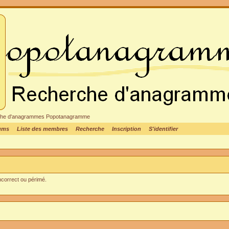
cheche d'anagrammes Popotanagramme
rums
Liste des membres
Recherche
Inscription
S'identifier
incorrect ou périmé.