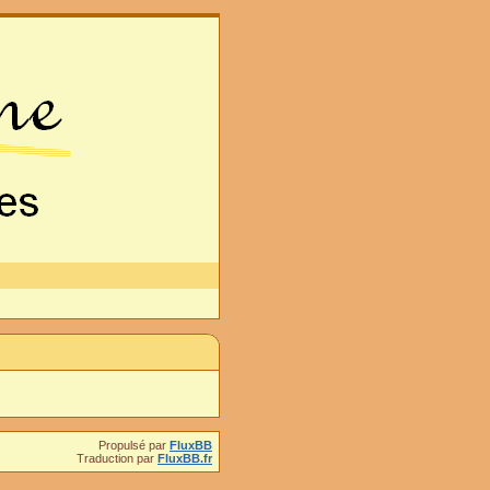
Propulsé par
FluxBB
Traduction par
FluxBB.fr