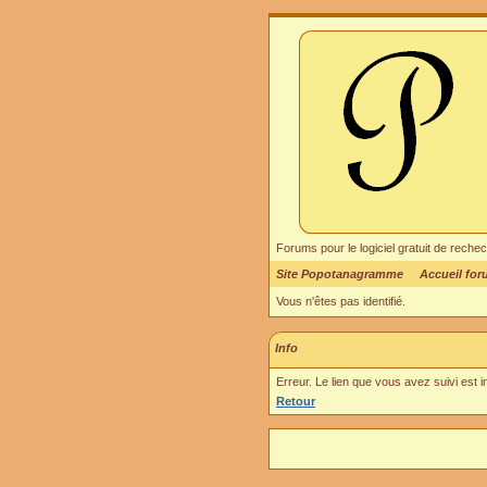
Forums pour le logiciel gratuit de re
Site Popotanagramme
Accueil fo
Vous n'êtes pas identifié.
Info
Erreur. Le lien que vous avez suivi est 
Retour