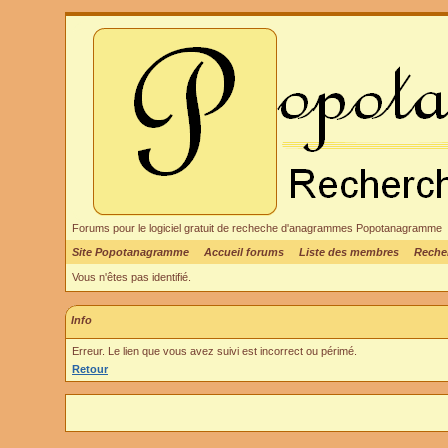
Forums pour le logiciel gratuit de recheche d'anagrammes Popotanagramme
Site Popotanagramme
Accueil forums
Liste des membres
Reche
Vous n'êtes pas identifié.
Info
Erreur. Le lien que vous avez suivi est incorrect ou périmé.
Retour