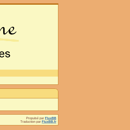
Propulsé par
FluxBB
Traduction par
FluxBB.fr