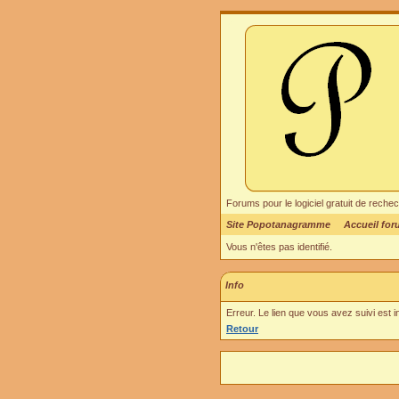
Forums pour le logiciel gratuit de re
Site Popotanagramme
Accueil fo
Vous n'êtes pas identifié.
Info
Erreur. Le lien que vous avez suivi est 
Retour