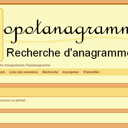
cheche d'anagrammes Popotanagramme
rums
Liste des membres
Recherche
Inscription
S'identifier
incorrect ou périmé.