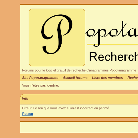
Forums pour le logiciel gratuit de recheche d'anagrammes Popotanagramme
Site Popotanagramme
Accueil forums
Liste des membres
Reche
Vous n'êtes pas identifié.
Info
Erreur. Le lien que vous avez suivi est incorrect ou périmé.
Retour