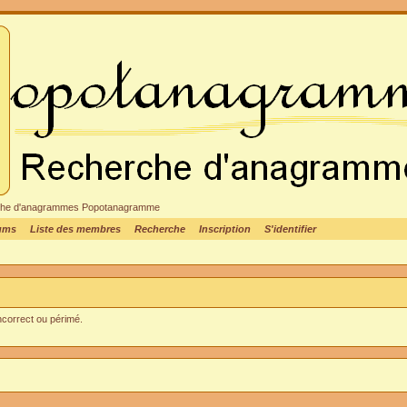
cheche d'anagrammes Popotanagramme
rums
Liste des membres
Recherche
Inscription
S'identifier
incorrect ou périmé.