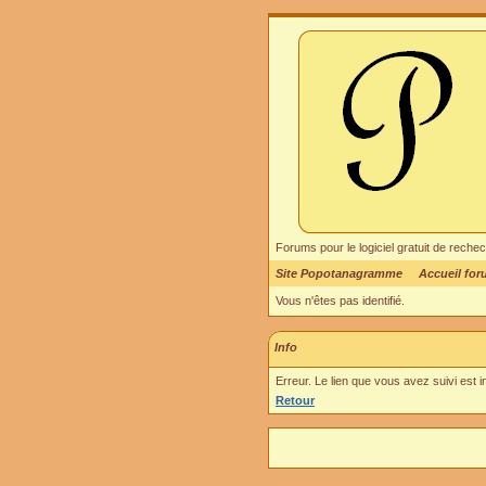
Forums pour le logiciel gratuit de re
Site Popotanagramme
Accueil fo
Vous n'êtes pas identifié.
Info
Erreur. Le lien que vous avez suivi est 
Retour