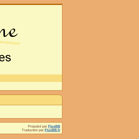
Propulsé par
FluxBB
Traduction par
FluxBB.fr