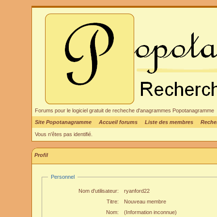
Forums pour le logiciel gratuit de recheche d'anagrammes Popotanagramme
Site Popotanagramme
Accueil forums
Liste des membres
Reche
Vous n'êtes pas identifié.
Profil
Personnel
Nom d'utilisateur:
ryanford22
Titre:
Nouveau membre
Nom:
(Information inconnue)