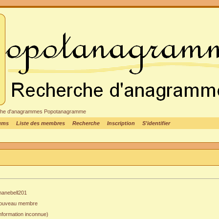
cheche d'anagrammes Popotanagramme
rums
Liste des membres
Recherche
Inscription
S'identifier
hanebell201
ouveau membre
nformation inconnue)