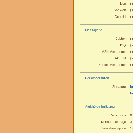
Lieu:
(I
Site web:
(
Courriel:
(I
Messagerie
Jabber:
(I
ICQ:
(I
MSN Messenger:
(I
AOL IM:
(I
Yahoo! Messenger:
(I
Personnalisation
Signature:
b
b
Activité de l'utilisateur
Messages:
0
Dernier message:
J
Date d'inscription:
1