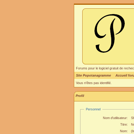
Forums pour le logiciel gratuit de re
Site Popotanagramme
Accueil fo
Vous n'êtes pas identifié.
Profil
Personnel
Nom d'utilisateur:
S
Titre:
N
Nom:
(I