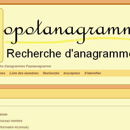
cheche d'anagrammes Popotanagramme
rums
Liste des membres
Recherche
Inscription
S'identifier
abette
ouveau membre
nformation inconnue)