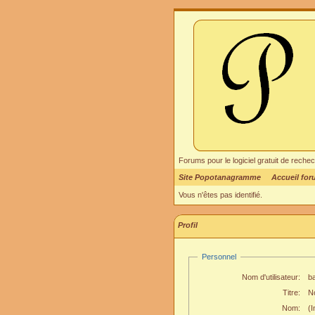
Forums pour le logiciel gratuit de re
Site Popotanagramme
Accueil fo
Vous n'êtes pas identifié.
Profil
Personnel
Nom d'utilisateur:
b
Titre:
N
Nom:
(I