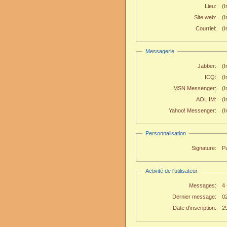
Lieu:
(I
Site web:
(
Courriel:
(I
Messagerie
Jabber:
(I
ICQ:
(I
MSN Messenger:
(I
AOL IM:
(I
Yahoo! Messenger:
(I
Personnalisation
Signature:
Pa
Activité de l'utilisateur
Messages:
4
Dernier message:
0
Date d'inscription:
2