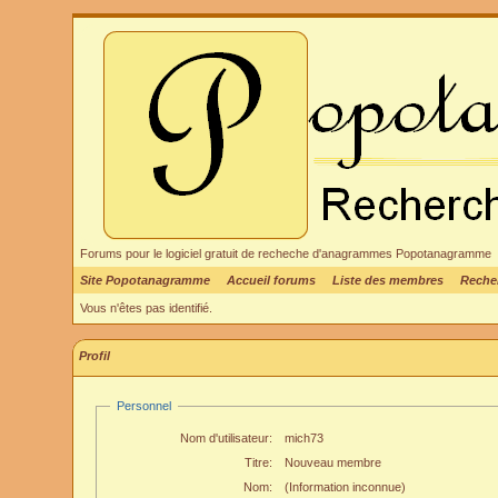
Forums pour le logiciel gratuit de recheche d'anagrammes Popotanagramme
Site Popotanagramme
Accueil forums
Liste des membres
Reche
Vous n'êtes pas identifié.
Profil
Personnel
Nom d'utilisateur:
mich73
Titre:
Nouveau membre
Nom:
(Information inconnue)