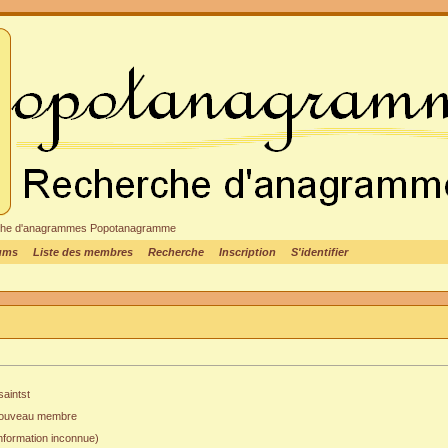
cheche d'anagrammes Popotanagramme
rums
Liste des membres
Recherche
Inscription
S'identifier
saintst
ouveau membre
nformation inconnue)