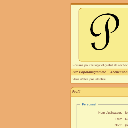
Forums pour le logiciel gratuit de re
Site Popotanagramme
Accueil fo
Vous n'êtes pas identifié.
Profil
Personnel
Nom d'utilisateur:
le
Titre:
N
Nom:
(I