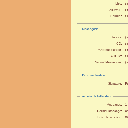
Lieu:
(I
Site web:
(
Courriel:
(I
Messagerie
Jabber:
(I
ICQ:
(I
MSN Messenger:
(I
AOL IM:
(I
Yahoo! Messenger:
(I
Personnalisation
Signature:
Pa
Activité de l'utilisateur
Messages:
1
Dernier message:
0
Date d'inscription:
0