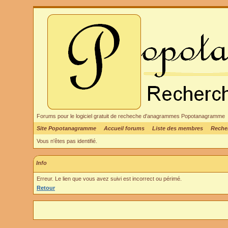
Forums pour le logiciel gratuit de recheche d'anagrammes Popotanagramme
Site Popotanagramme
Accueil forums
Liste des membres
Reche
Vous n'êtes pas identifié.
Info
Erreur. Le lien que vous avez suivi est incorrect ou périmé.
Retour