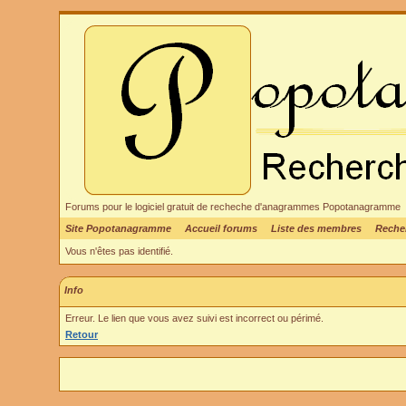
Forums pour le logiciel gratuit de recheche d'anagrammes Popotanagramme
Site Popotanagramme
Accueil forums
Liste des membres
Reche
Vous n'êtes pas identifié.
Info
Erreur. Le lien que vous avez suivi est incorrect ou périmé.
Retour