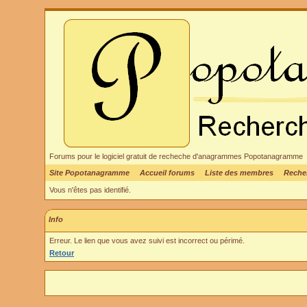
Forums pour le logiciel gratuit de recheche d'anagrammes Popotanagramme
Site Popotanagramme
Accueil forums
Liste des membres
Reche
Vous n'êtes pas identifié.
Info
Erreur. Le lien que vous avez suivi est incorrect ou périmé.
Retour