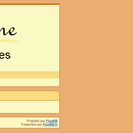
Propulsé par
FluxBB
Traduction par
FluxBB.fr