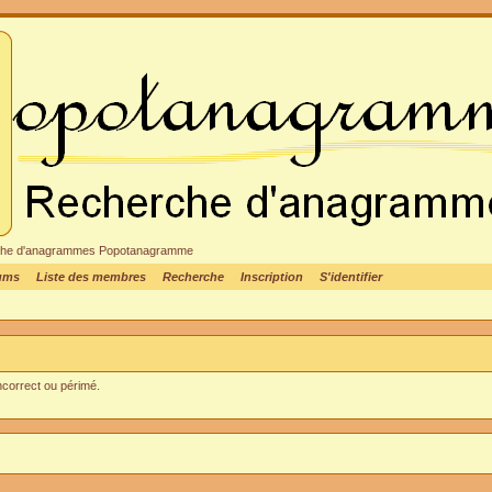
cheche d'anagrammes Popotanagramme
rums
Liste des membres
Recherche
Inscription
S'identifier
incorrect ou périmé.