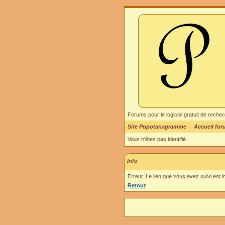
Forums pour le logiciel gratuit de re
Site Popotanagramme
Accueil fo
Vous n'êtes pas identifié.
Info
Erreur. Le lien que vous avez suivi est 
Retour