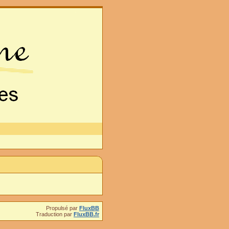
Propulsé par
FluxBB
Traduction par
FluxBB.fr