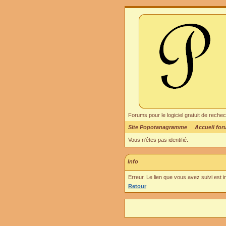
Forums pour le logiciel gratuit de re
Site Popotanagramme
Accueil fo
Vous n'êtes pas identifié.
Info
Erreur. Le lien que vous avez suivi est 
Retour