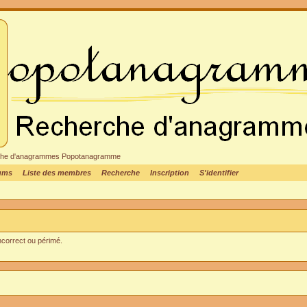
cheche d'anagrammes Popotanagramme
rums
Liste des membres
Recherche
Inscription
S'identifier
incorrect ou périmé.