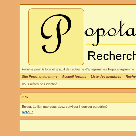
Forums pour le logiciel gratuit de recheche d'anagrammes Popotanagramme
Site Popotanagramme
Accueil forums
Liste des membres
Reche
Vous n'êtes pas identifié.
Info
Erreur. Le lien que vous avez suivi est incorrect ou périmé.
Retour