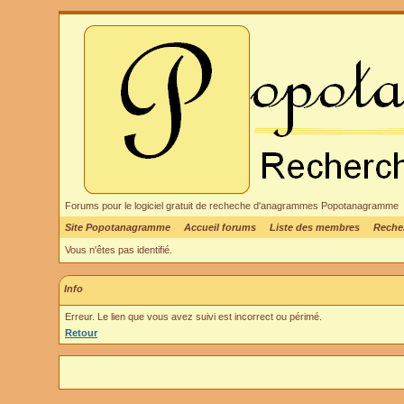
Forums pour le logiciel gratuit de recheche d'anagrammes Popotanagramme
Site Popotanagramme
Accueil forums
Liste des membres
Reche
Vous n'êtes pas identifié.
Info
Erreur. Le lien que vous avez suivi est incorrect ou périmé.
Retour