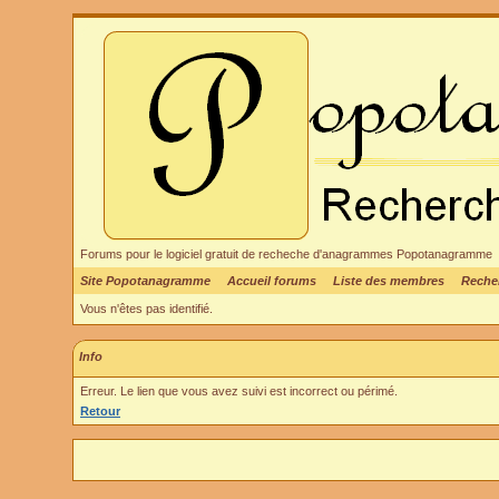
Forums pour le logiciel gratuit de recheche d'anagrammes Popotanagramme
Site Popotanagramme
Accueil forums
Liste des membres
Reche
Vous n'êtes pas identifié.
Info
Erreur. Le lien que vous avez suivi est incorrect ou périmé.
Retour