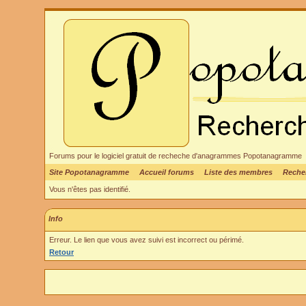
Forums pour le logiciel gratuit de recheche d'anagrammes Popotanagramme
Site Popotanagramme
Accueil forums
Liste des membres
Reche
Vous n'êtes pas identifié.
Info
Erreur. Le lien que vous avez suivi est incorrect ou périmé.
Retour