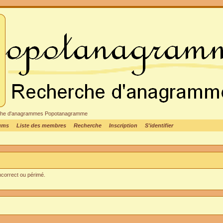
cheche d'anagrammes Popotanagramme
rums
Liste des membres
Recherche
Inscription
S'identifier
incorrect ou périmé.