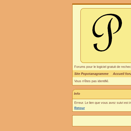
Forums pour le logiciel gratuit de re
Site Popotanagramme
Accueil fo
Vous n'êtes pas identifié.
Info
Erreur. Le lien que vous avez suivi est 
Retour