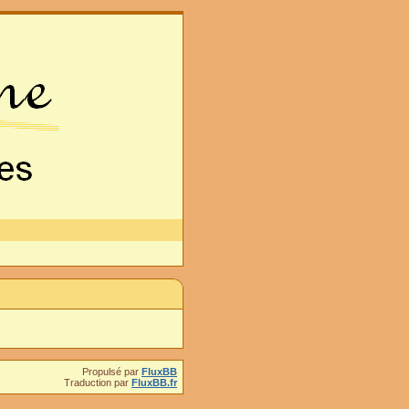
Propulsé par
FluxBB
Traduction par
FluxBB.fr