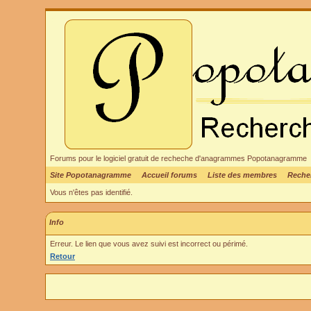
Forums pour le logiciel gratuit de recheche d'anagrammes Popotanagramme
Site Popotanagramme
Accueil forums
Liste des membres
Reche
Vous n'êtes pas identifié.
Info
Erreur. Le lien que vous avez suivi est incorrect ou périmé.
Retour