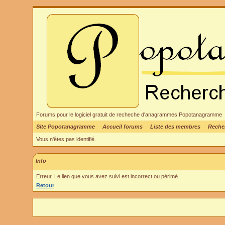
Forums pour le logiciel gratuit de recheche d'anagrammes Popotanagramme
Site Popotanagramme
Accueil forums
Liste des membres
Reche
Vous n'êtes pas identifié.
Info
Erreur. Le lien que vous avez suivi est incorrect ou périmé.
Retour