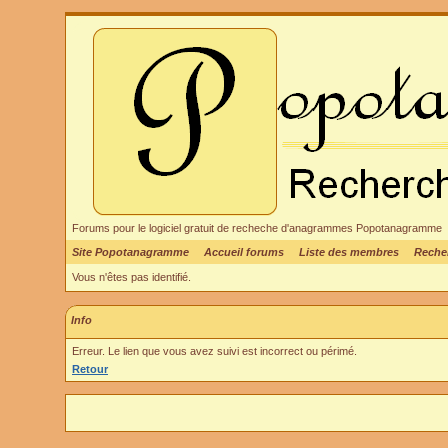
Forums pour le logiciel gratuit de recheche d'anagrammes Popotanagramme
Site Popotanagramme
Accueil forums
Liste des membres
Reche
Vous n'êtes pas identifié.
Info
Erreur. Le lien que vous avez suivi est incorrect ou périmé.
Retour