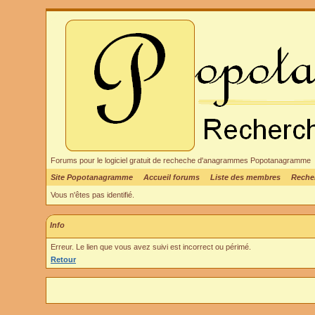
Forums pour le logiciel gratuit de recheche d'anagrammes Popotanagramme
Site Popotanagramme
Accueil forums
Liste des membres
Reche
Vous n'êtes pas identifié.
Info
Erreur. Le lien que vous avez suivi est incorrect ou périmé.
Retour