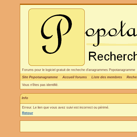
Forums pour le logiciel gratuit de recheche d'anagrammes Popotanagramme
Site Popotanagramme
Accueil forums
Liste des membres
Reche
Vous n'êtes pas identifié.
Info
Erreur. Le lien que vous avez suivi est incorrect ou périmé.
Retour