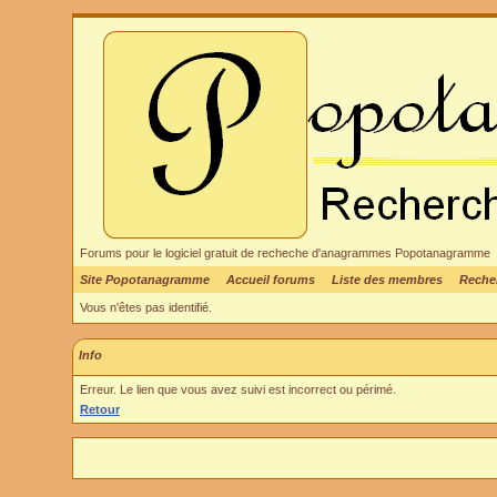
Forums pour le logiciel gratuit de recheche d'anagrammes Popotanagramme
Site Popotanagramme
Accueil forums
Liste des membres
Reche
Vous n'êtes pas identifié.
Info
Erreur. Le lien que vous avez suivi est incorrect ou périmé.
Retour