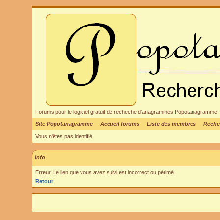
Forums pour le logiciel gratuit de recheche d'anagrammes Popotanagramme
Site Popotanagramme
Accueil forums
Liste des membres
Reche
Vous n'êtes pas identifié.
Info
Erreur. Le lien que vous avez suivi est incorrect ou périmé.
Retour