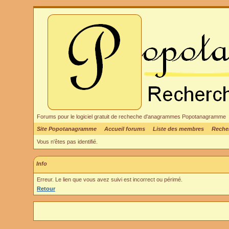
Forums pour le logiciel gratuit de recheche d'anagrammes Popotanagramme
Site Popotanagramme
Accueil forums
Liste des membres
Reche
Vous n'êtes pas identifié.
Info
Erreur. Le lien que vous avez suivi est incorrect ou périmé.
Retour