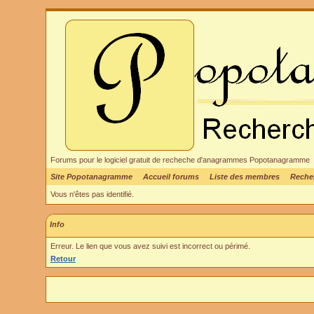
Forums pour le logiciel gratuit de recheche d'anagrammes Popotanagramme
Site Popotanagramme
Accueil forums
Liste des membres
Reche
Vous n'êtes pas identifié.
Info
Erreur. Le lien que vous avez suivi est incorrect ou périmé.
Retour