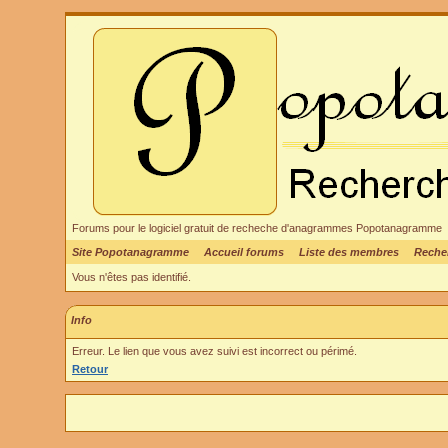
Forums pour le logiciel gratuit de recheche d'anagrammes Popotanagramme
Site Popotanagramme
Accueil forums
Liste des membres
Reche
Vous n'êtes pas identifié.
Info
Erreur. Le lien que vous avez suivi est incorrect ou périmé.
Retour