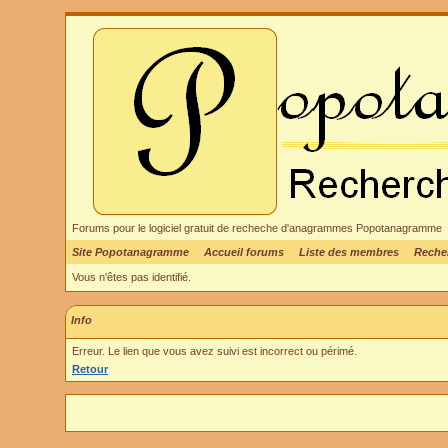
Forums pour le logiciel gratuit de recheche d'anagrammes Popotanagramme
Site Popotanagramme
Accueil forums
Liste des membres
Reche
Vous n'êtes pas identifié.
Info
Erreur. Le lien que vous avez suivi est incorrect ou périmé.
Retour