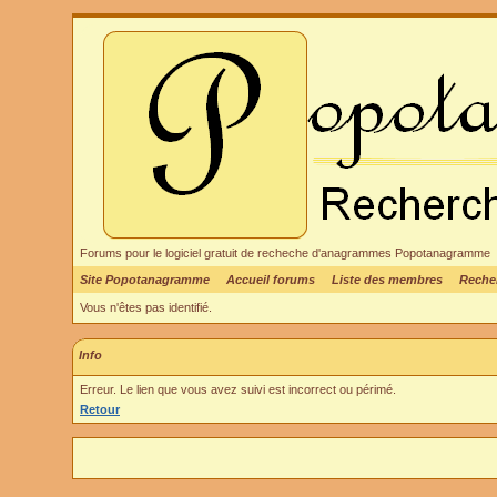
Forums pour le logiciel gratuit de recheche d'anagrammes Popotanagramme
Site Popotanagramme
Accueil forums
Liste des membres
Reche
Vous n'êtes pas identifié.
Info
Erreur. Le lien que vous avez suivi est incorrect ou périmé.
Retour