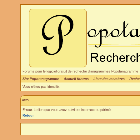
Forums pour le logiciel gratuit de recheche d'anagrammes Popotanagramme
Site Popotanagramme
Accueil forums
Liste des membres
Reche
Vous n'êtes pas identifié.
Info
Erreur. Le lien que vous avez suivi est incorrect ou périmé.
Retour