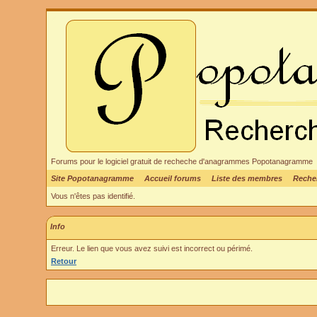
Forums pour le logiciel gratuit de recheche d'anagrammes Popotanagramme
Site Popotanagramme
Accueil forums
Liste des membres
Reche
Vous n'êtes pas identifié.
Info
Erreur. Le lien que vous avez suivi est incorrect ou périmé.
Retour