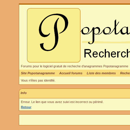
Forums pour le logiciel gratuit de recheche d'anagrammes Popotanagramme
Site Popotanagramme
Accueil forums
Liste des membres
Reche
Vous n'êtes pas identifié.
Info
Erreur. Le lien que vous avez suivi est incorrect ou périmé.
Retour