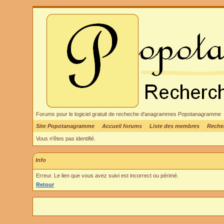
Forums pour le logiciel gratuit de recheche d'anagrammes Popotanagramme
Site Popotanagramme
Accueil forums
Liste des membres
Reche
Vous n'êtes pas identifié.
Info
Erreur. Le lien que vous avez suivi est incorrect ou périmé.
Retour