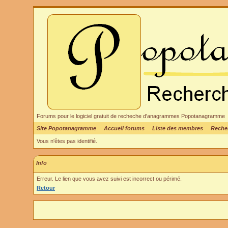
Forums pour le logiciel gratuit de recheche d'anagrammes Popotanagramme
Site Popotanagramme
Accueil forums
Liste des membres
Reche
Vous n'êtes pas identifié.
Info
Erreur. Le lien que vous avez suivi est incorrect ou périmé.
Retour