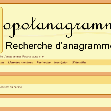
cheche d'anagrammes Popotanagramme
rums
Liste des membres
Recherche
Inscription
S'identifier
incorrect ou périmé.