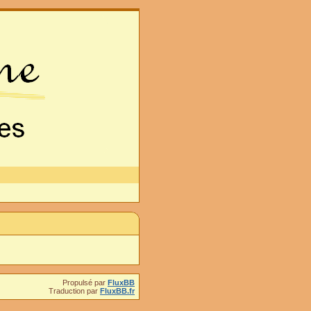
Propulsé par
FluxBB
Traduction par
FluxBB.fr