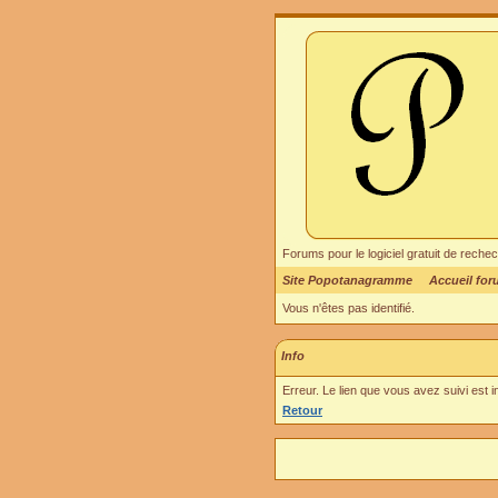
Forums pour le logiciel gratuit de re
Site Popotanagramme
Accueil fo
Vous n'êtes pas identifié.
Info
Erreur. Le lien que vous avez suivi est 
Retour