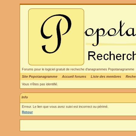
Forums pour le logiciel gratuit de recheche d'anagrammes Popotanagramme
Site Popotanagramme
Accueil forums
Liste des membres
Reche
Vous n'êtes pas identifié.
Info
Erreur. Le lien que vous avez suivi est incorrect ou périmé.
Retour