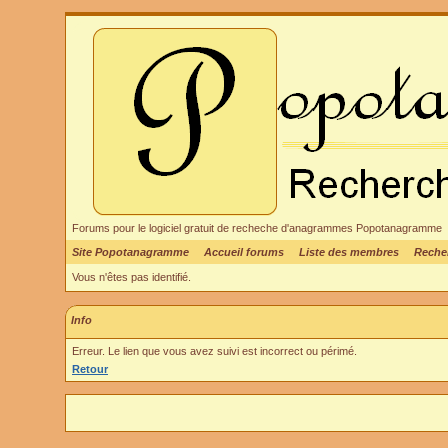
Forums pour le logiciel gratuit de recheche d'anagrammes Popotanagramme
Site Popotanagramme
Accueil forums
Liste des membres
Reche
Vous n'êtes pas identifié.
Info
Erreur. Le lien que vous avez suivi est incorrect ou périmé.
Retour