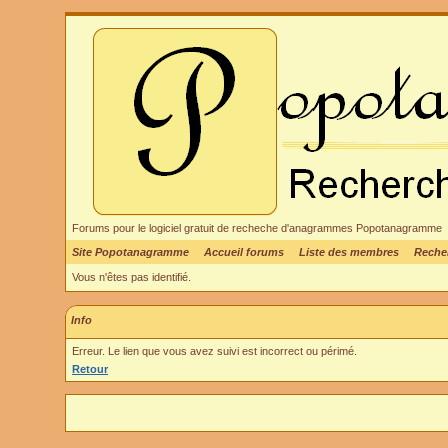
Forums pour le logiciel gratuit de recheche d'anagrammes Popotanagramme
Site Popotanagramme
Accueil forums
Liste des membres
Reche
Vous n'êtes pas identifié.
Info
Erreur. Le lien que vous avez suivi est incorrect ou périmé.
Retour