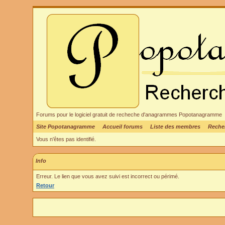
Forums pour le logiciel gratuit de recheche d'anagrammes Popotanagramme
Site Popotanagramme
Accueil forums
Liste des membres
Reche
Vous n'êtes pas identifié.
Info
Erreur. Le lien que vous avez suivi est incorrect ou périmé.
Retour