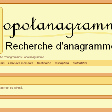
cheche d'anagrammes Popotanagramme
rums
Liste des membres
Recherche
Inscription
S'identifier
incorrect ou périmé.