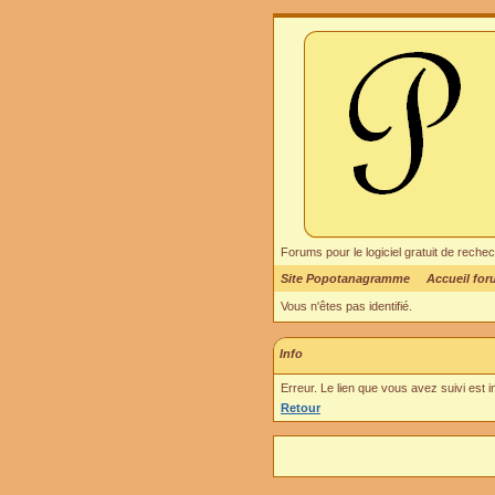
Forums pour le logiciel gratuit de re
Site Popotanagramme
Accueil fo
Vous n'êtes pas identifié.
Info
Erreur. Le lien que vous avez suivi est 
Retour