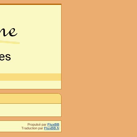
Propulsé par
FluxBB
Traduction par
FluxBB.fr