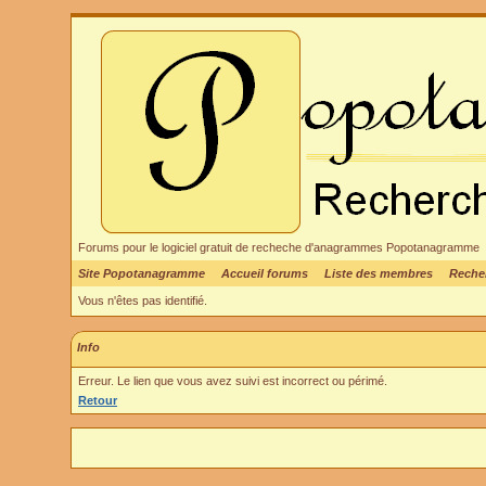
Forums pour le logiciel gratuit de recheche d'anagrammes Popotanagramme
Site Popotanagramme
Accueil forums
Liste des membres
Reche
Vous n'êtes pas identifié.
Info
Erreur. Le lien que vous avez suivi est incorrect ou périmé.
Retour