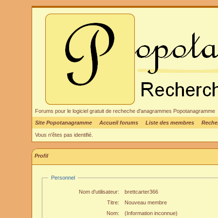
Forums pour le logiciel gratuit de recheche d'anagrammes Popotanagramme
Site Popotanagramme
Accueil forums
Liste des membres
Reche
Vous n'êtes pas identifié.
Profil
Personnel
Nom d'utilisateur:
brettcarter366
Titre:
Nouveau membre
Nom:
(Information inconnue)