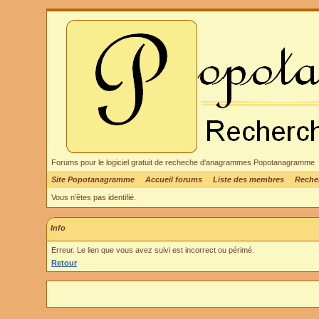
Forums pour le logiciel gratuit de recheche d'anagrammes Popotanagramme
Site Popotanagramme
Accueil forums
Liste des membres
Reche
Vous n'êtes pas identifié.
Info
Erreur. Le lien que vous avez suivi est incorrect ou périmé.
Retour